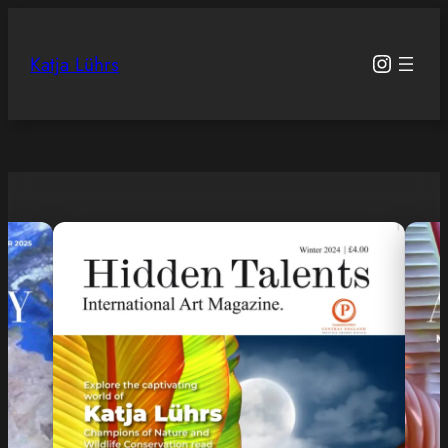
Zum
Inhalt
Instagr
Katja Lührs
springen